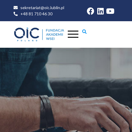
sekretariat@oic.lublin.pl
+48 81 710 46 30