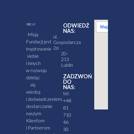
ODWIEDŹ
NAS:
Misją
ul.
Fundacji jest
Gospodarcza
26
inspirowanie
20-
siebie
213
i innych
Lublin
w rozwoju
ZADZWOŃ
dzieląc
DO
się
NAS:
wiedzą
tel.
i doświadczeniem,
+48
dostarczanie
81
naszym
710
Klientom
46
i Partnerom
30