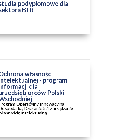
studia podyplomowe dla
sektora B+R
ZAKOŃCZONY
Ochrona własności
intelektualnej - program
informacji dla
przedsiębiorców Polski
Wschodniej
Program Operacyjny Innowacyjna
Gospodarka, Działanie 5.4 Zarządzanie
własnością intelektualną
ZAKOŃCZONY