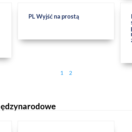
PL Wyjść na prostą
ZAKOŃCZONY
1
2
międzynarodowe