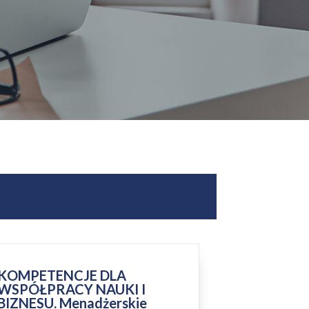
KOMPETENCJE DLA
WSPÓŁPRACY NAUKI I
BIZNESU. Menadżerskie