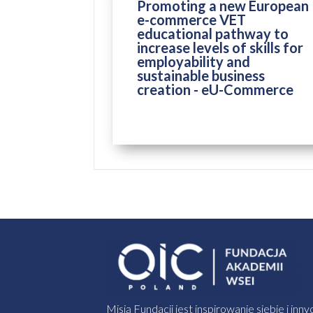
Promoting a new European
e-commerce VET
educational pathway to
increase levels of skills for
employability and
sustainable business
creation - eU-Commerce
ZAKOŃCZONY
Misją Fundacji jest inspirowanie siebie i inny