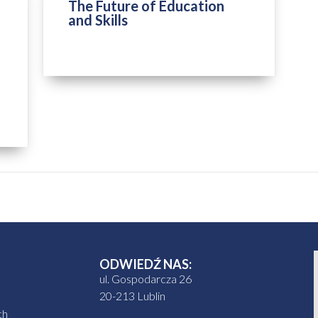
The Future of Education
and Skills
ZAKOŃCZONY
ODWIEDŹ NAS:
ul. Gospodarcza 26
20-213 Lublin
ch