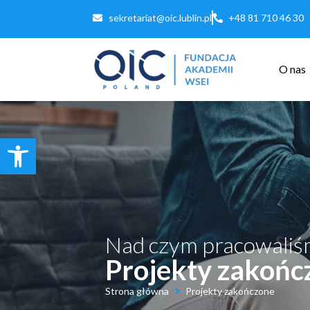
sekretariat@oic.lublin.pl
+48 81 710 46 30
O nas
Otwórz
pasek
narzędzi
Nad czym pracowali
Projekty zakońc
Strona główna
Projekty zakończone