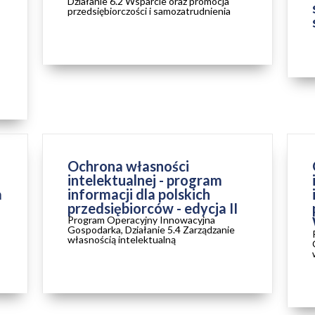
Działanie 6.2 Wsparcie oraz promocja
przedsiębiorczości i samozatrudnienia
ZAKOŃCZONY
Ochrona własności
intelektualnej - program
a
informacji dla polskich
przedsiębiorców - edycja II
Program Operacyjny Innowacyjna
Gospodarka, Działanie 5.4 Zarządzanie
własnością intelektualną
ZAKOŃCZONY