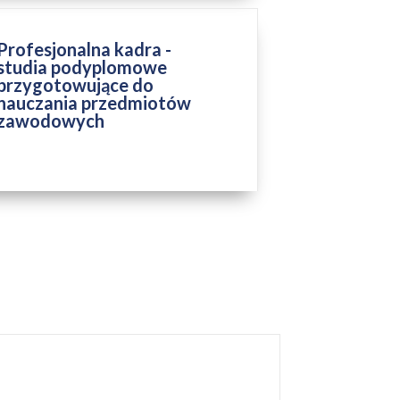
Profesjonalna kadra -
studia podyplomowe
przygotowujące do
nauczania przedmiotów
zawodowych
ZAKOŃCZONY