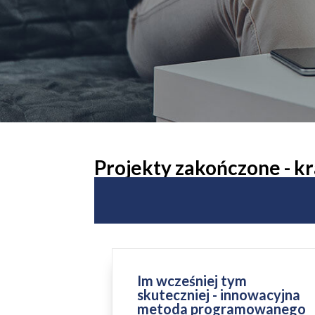
Projekty zakończone - k
Im wcześniej tym
skuteczniej - innowacyjna
metoda programowanego