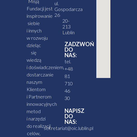
Misją
ul.
Fundacji jest
Gospodarcza
26
inspirowanie
20-
siebie
213
i innych
Lublin
w rozwoju
ZADZWOŃ
dzieląc
DO
się
NAS:
wiedzą
tel.
i doświadczeniem,
+48
dostarczanie
81
naszym
710
Klientom
46
i Partnerom
30
innowacyjnych
NAPISZ
metod
DO
i narzędzi
NAS:
do realizacji
sekretariat@oic.lublin.pl
celów,