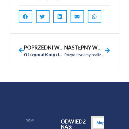
POPRZEDNI WPIS
NASTĘPNY WPIS
𝗢𝘁𝗿𝘇𝘆𝗺𝗮𝗹𝗶𝘀́𝗺𝘆 𝗱𝗼𝗳𝗶𝗻𝗮𝗻𝘀𝗼𝘄𝗮𝗻𝗶𝗲 𝗻𝗮 𝗽𝗿𝗼𝗷𝗲𝗸𝘁 „𝗢𝘂𝘁𝗽𝗹𝗮𝗰𝗲𝗺𝗲𝗻𝘁 𝗱𝗹𝗮 𝗟𝘂𝗯𝗲𝗹𝘀𝘇𝗰𝘇𝘆𝘇𝗻𝘆 – 𝗲𝗱𝘆𝗰𝗷𝗮 𝟮”
Rozpoczynamy realizację projektu!
ODWIEDŹ
NAS: