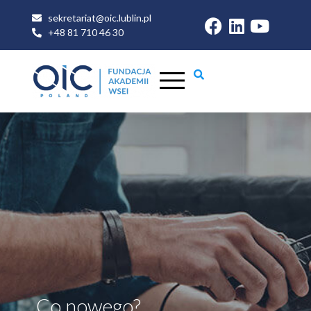
sekretariat@oic.lublin.pl
+48 81 710 46 30
Co nowego?