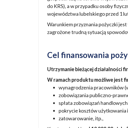
do KRS), a w przypadku osoby fizycz
województwa lubelskiego przed 1 lu
Warunkiem przyznania pożyczki jest w
zagrożone trudną sytuacją spowodo
Cel finansowania poży
Utrzymanie bieżącej działalności f
W ramach produktu możliwe jest f
wynagrodzenia pracowników (w
zobowiązania publiczno-prawn
spłata zobowiązań handlowych
pokrycie kosztów użytkowania i
zatowarowanie, itp.,