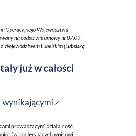
ramu Operacyjnego Województwa
lizowany na podstawie umowy nr 07.09-
j z Województwem Lubelskim (Lubelską
ały już w całości
 wynikającymi z
orcami prowadzącymi działalność
odmiotów podlegających wpisowi