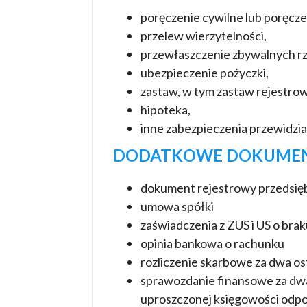
poręczenie cywilne lub poręcz
przelew wierzytelności,
przewłaszczenie zbywalnych r
ubezpieczenie pożyczki,
zastaw, w tym zastaw rejestrow
hipoteka,
inne zabezpieczenia przewidzia
DODATKOWE DOKUMENT
dokument rejestrowy przedsię
umowa spółki
zaświadczenia z ZUS i US o brak
opinia bankowa o rachunku
rozliczenie skarbowe za dwa os
sprawozdanie finansowe za dwa 
uproszczonej księgowości odpo