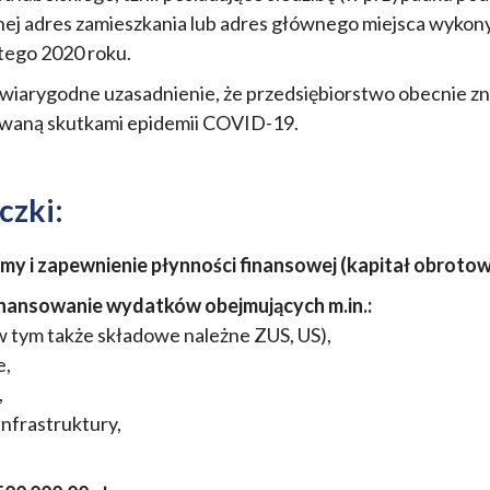
nej adres zamieszkania lub adres głównego miejsca wykony
tego 2020 roku.
iarygodne uzasadnienie, że przedsiębiorstwo obecnie znajd
waną skutkami epidemii COVID-19.
czki:
irmy i zapewnienie płynności finansowej (kapitał obrotow
inansowanie wydatków obejmujących m.in.:
 tym także składowe należne ZUS, US),
e,
,
nfrastruktury,