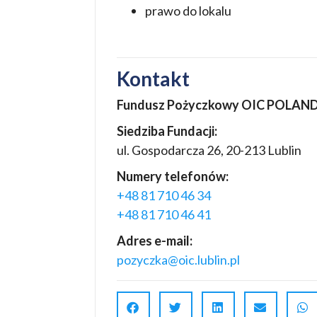
prawo do lokalu
Kontakt
Fundusz Pożyczkowy OIC POLAND 
Siedziba Fundacji:
ul. Gospodarcza 26, 20-213 Lublin
Numery telefonów:
+48 81 710 46 34
+48 81 710 46 41
Adres e-mail:
pozyczka@oic.lublin.pl