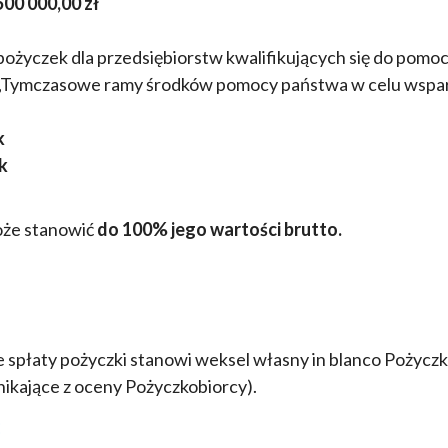
500 000,00 zł
ożyczek dla przedsiębiorstw kwalifikujących się do pomoc
j „Tymczasowe ramy środków pomocy państwa w celu wspar
k
k
oże stanowić
do 100% jego wartości brutto.
spłaty pożyczki stanowi weksel własny in blanco Pożyczk
ikające z oceny Pożyczkobiorcy).
: