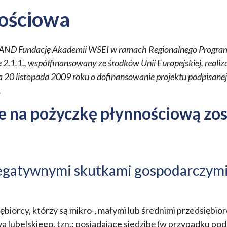
ościowa
POLAND Fundację Akademii WSEI w ramach Regionalnego Prog
ie 2.1.1., współfinansowany ze środków Unii Europejskiej, rea
0 listopada 2009 roku o dofinansowanie projektu podpisane
.
 na pożyczkę płynnościową zost
negatywnymi skutkami gospodarczymi
ębiorcy, którzy są mikro-, małymi lub średnimi przedsiębi
 lubelskiego, tzn.: posiadające siedzibę (w przypadku p