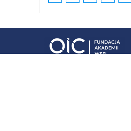
Misją Fundacji jest inspirowanie siebie i inny
w rozwoju dzieląc się wiedzą i doświadczen
dostarczanie naszym Klientom i Partnerom
innowacyjnych metod i narzędzi do realizacji
partnerskie podejście, wiarygodność i profe
w dążeniu do sukcesów naszych Klientów.
Dołącz do newslettera!
Dołąc
newsle