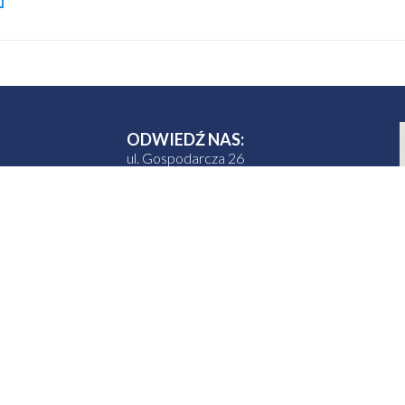
ODWIEDŹ NAS:
ul. Gospodarcza 26
20-213 Lublin
ch
ZADZWOŃ DO NAS:
iem,
tel. +48 81 710 46 30
 celów,
NAPISZ DO NAS:
sjonalizm
sekretariat@oic.lublin.pl
z do
ttera