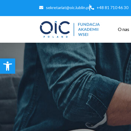
sekretariat@oic.lublin.pl
+48 81 710 46 30
O nas
Otwórz
pasek
narzędzi