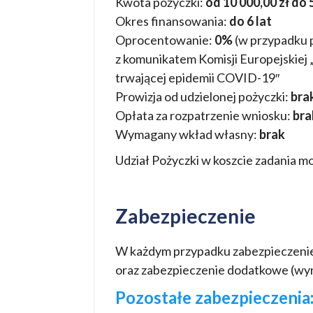
Kwota pożyczki:
od 10 000,00 zł do 
Okres finansowania:
do 6 lat
Oprocentowanie:
0%
(w przypadku p
z komunikatem Komisji Europejskie
trwającej epidemii COVID-19″
Prowizja od udzielonej pożyczki:
bra
Opłata za rozpatrzenie wniosku:
bra
Wymagany wkład własny:
brak
Udział Pożyczki w koszcie zadania m
Zabezpieczenie
W każdym przypadku zabezpieczenie 
oraz zabezpieczenie dodatkowe (wyn
Pozostałe zabezpieczenia