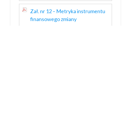
Zał. nr 12 – Metryka instrumentu
finansowego zmiany
Kontakt
Fundusz Pożyczkowy OIC POLAND
Fundacji Akademii WSEI
Siedziba Fundacji:
ul. Gospodarcza 26, 20-213 Lublin
Numery telefonów:
+48 81 710 46 34
+48 81 710 46 41
Adres e-mail:
pozyczka@oic.lublin.pl