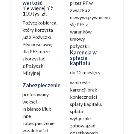
wartość
przez PF w
nie więcej niż
związku z
100 tys. zł.
niewywiązywaniem
Pożyczkobiorca,
się PES z
który korzysta
warunków
już z Pożyczki
umowy
Płynnościowej
pożyczki;
dla PES może
Karencja w
spłacie
skorzystać
kapitału
z Pożyczki
do 12 miesięcy
Misyjnej
w okresie
Zabezpieczenie
karencji brak
preferowany
konieczności
weksel
spłaty kapitału,
in blanco i/lub
spłata
inne
wyłącznie
zabezpieczenie
zobowiązań
w zależności
odsetkowych,