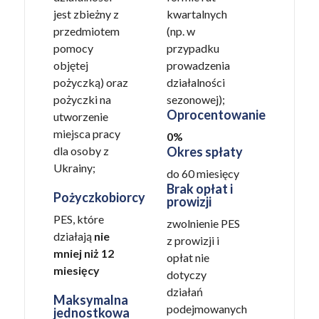
jest zbieżny z
kwartalnych
przedmiotem
(np. w
pomocy
przypadku
objętej
prowadzenia
pożyczką) oraz
działalności
pożyczki na
sezonowej);
Oprocentowanie
utworzenie
miejsca pracy
0%
dla osoby z
Okres spłaty
Ukrainy;
do 60 miesięcy
Brak opłat i
Pożyczkobiorcy
prowizji
PES, które
zwolnienie PES
działają
nie
z prowizji i
mniej niż 12
opłat nie
miesięcy
dotyczy
działań
Maksymalna
podejmowanych
jednostkowa