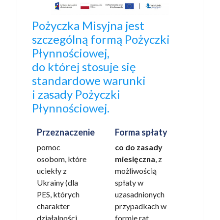
Pożyczka Misyjna jest
szczególną formą Pożyczki
Płynnościowej,
do której stosuje się
standardowe warunki
i zasady Pożyczki
Płynnościowej.
Przeznaczenie
Forma spłaty
pomoc
co do zasady
osobom, które
miesięczna
, z
uciekły z
możliwością
Ukrainy (dla
spłaty w
PES, których
uzasadnionych
charakter
przypadkach w
działalności
formie rat