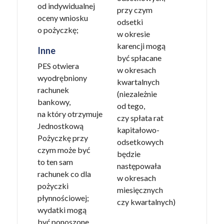
od indywidualnej
przy czym
oceny wniosku
odsetki
o pożyczkę;
w okresie
karencji mogą
Inne
być spłacane
PES otwiera
w okresach
wyodrębniony
kwartalnych
rachunek
(niezależnie
bankowy,
od tego,
na który otrzymuje
czy spłata rat
Jednostkową
kapitałowo-
Pożyczkę przy
odsetkowych
czym może być
będzie
to ten sam
następowała
rachunek co dla
w okresach
pożyczki
miesięcznych
płynnościowej;
czy kwartalnych)
wydatki mogą
być ponoszone