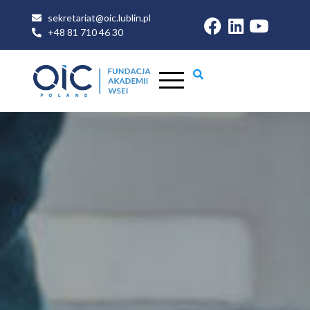
sekretariat@oic.lublin.pl
+48 81 710 46 30