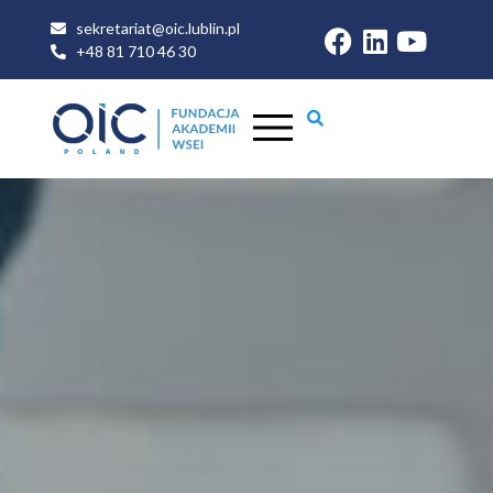
sekretariat@oic.lublin.pl
+48 81 710 46 30