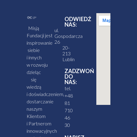
ODWIEDŹ
NAS:
Misją
ul.
Fundacji jest
Gospodarcza
26
inspirowanie
20-
siebie
213
i innych
Lublin
w rozwoju
ZADZWOŃ
dzieląc
DO
się
NAS:
wiedzą
tel.
i doświadczeniem,
+48
dostarczanie
81
naszym
710
Klientom
46
i Partnerom
30
innowacyjnych