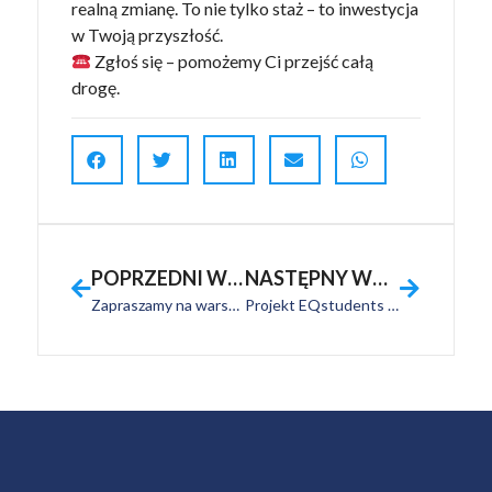
realną zmianę. To nie tylko staż – to inwestycja
w Twoją przyszłość.
Zgłoś się – pomożemy Ci przejść całą
drogę.
POPRZEDNI WPIS
NASTĘPNY WPIS
Zapraszamy na warsztat pt. Jak budować bezpieczeństwo psychologiczne w zespołach rozproszonych?
Projekt EQstudents uznany za dobrą praktykę przez Narodową Agencję programu Erasmus+!