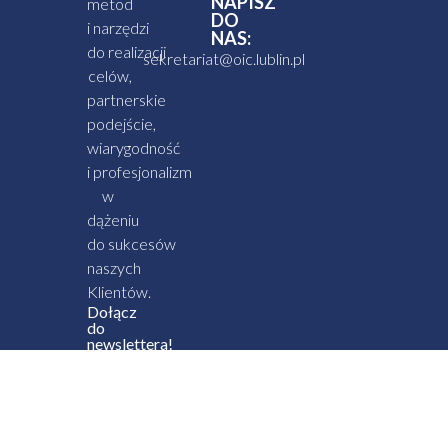
NAPISZ
metod
DO
i narzędzi
NAS:
do realizacji
sekretariat@oic.lublin.pl
celów,
partnerskie
podejście,
wiarygodność
i profesjonalizm
w
dążeniu
do sukcesów
naszych
Klientów.
Dołącz
do
newslettera!
Dołącz do
newslettera