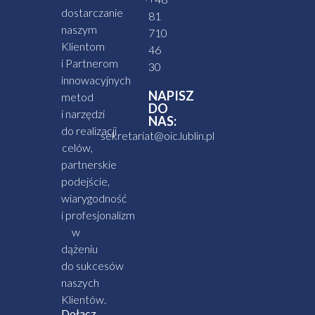
dostarczanie
81
naszym
710
Klientom
46
i Partnerom
30
innowacyjnych
NAPISZ
metod
DO
i narzędzi
NAS:
do realizacji
sekretariat@oic.lublin.pl
celów,
partnerskie
podejście,
wiarygodność
i profesjonalizm
w
dążeniu
do sukcesów
naszych
Klientów.
Dołącz