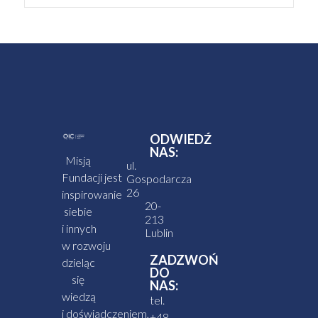
ODWIEDŹ
NAS:
Misją
ul.
Fundacji jest
Gospodarcza
26
inspirowanie
20-
siebie
213
i innych
Lublin
w rozwoju
ZADZWOŃ
dzieląc
DO
się
NAS:
wiedzą
tel.
i doświadczeniem,
+48